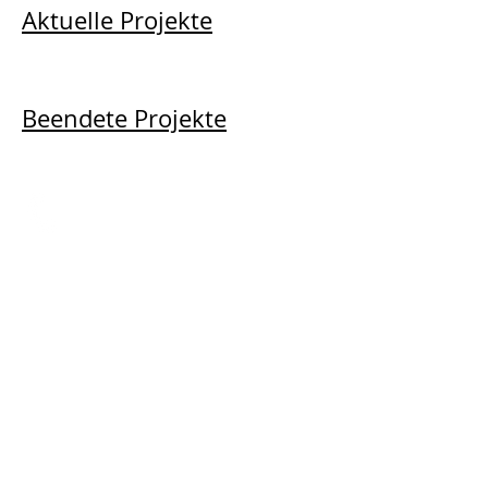
Aktuelle Projekte
Beendete Projekte
Anrufen
Tel.:
+49 30 310 00 90
Email
bis@bis-berlin.de
Adresse
Brandenburgische
Straße 16
10707 Berlin