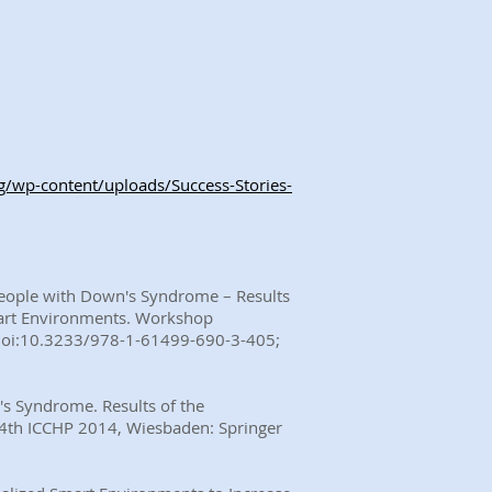
g/wp-content/uploads/Success-Stories-
 people with Down's Syndrome – Results
 Smart Environments. Workshop
; doi:10.3233/978-1-61499-690-3-405;
's Syndrome. Results of the
 14th ICCHP 2014, Wiesbaden: Springer