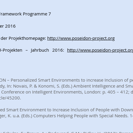
 Framework Programme 7
er 2016
f der Projekthomepage:
http://www.poseidon-project.org
EU‐Projekten – Jahrbuch 2016:
http://www.poseidon-project.or
IDON – Personalized Smart Environments to increase Inclusion of
tudy, In: Novais, P. & Konomi, S. (Eds.) Ambient Intelligence and
al Conference on Intelligent Environments, London: p. 405 – 412
cle/45200.
lized Smart Environment to Increase Inclusion of People with Down
er, K. u.a. (Eds.) Computers Helping People with Special Needs.