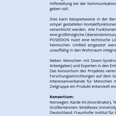
Hilfestellung bei der Kommunikation
geben soll.
Dies kann beispielsweise in der Ber
simpel gestalteten Kontaktfunktion
verwirklicht werden. Alle Funktione
eine größtmögliche Übereinstimmung
POSEIDON nutzt eine technische Lö
heimischen Umfeld eingesetzt werd
unauffällig in den Wohnraum integri
Neben Menschen mit Down-Syndrom so
Arbeitgeber) und Experten in den E
Das Konsortium des Projektes verein
Forschungseinrichtungen auf dem Geb
Interessenverbände für Menschen m
Zielgruppe ein Produkt entwickelt wi
Konsortium:
Norwegen: Karde AS (Koordinator), 
Großbritannien: Middlesex Universi
Deutschland: Fraunhofer Institut für