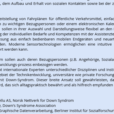
, dem Aufbau und Erhalt von sozialen Kontakten sowie bei der z
eitstellung von Fahrplänen für öffentliche Verkehrsmittel, ein
en zu wichtigen Bezugspersonen oder einem elektronischen Kale
n sollen in ihrer Auswahl und Darstellungsweise flexibel an d
 der individuellen Bedarfe und Kompetenzen mit der Assistenzte
sung aus einfach bedienbaren mobilen Endgeräten und neuarti
en. Moderne Sensortechnologien ermöglichen eine intuitive u
ert werden kann.
llen auch deren Bezugspersonen (z.B. Angehörige, Sozialarbe
ntwicklungs-prozess einbezogen werden.
t internationale Experten unterschiedlicher Disziplinen und In
iet der Technikentwicklung, universitäre wie private Forschung
it Down-Syndrom. Dieser breite Ansatz soll gewährleisten, d
rd, das sich alltagspraktisch bewährt und als hilfreich empfunden
Tellu AS, Norsk Nettverk for Down Syndrom
ty, Down's Syndrome Association
 Graphische Datenverarbeitung, Berliner Institut für Sozialforsch