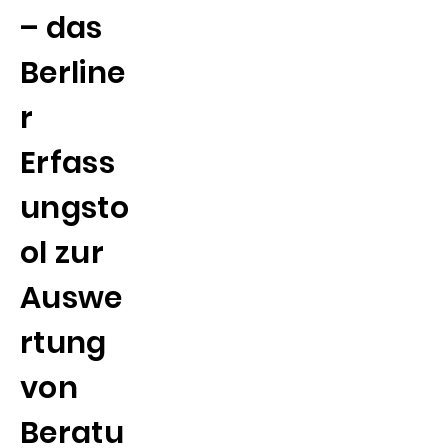
– das
Berline
r
Erfass
ungsto
ol zur
Auswe
rtung
von
Beratu